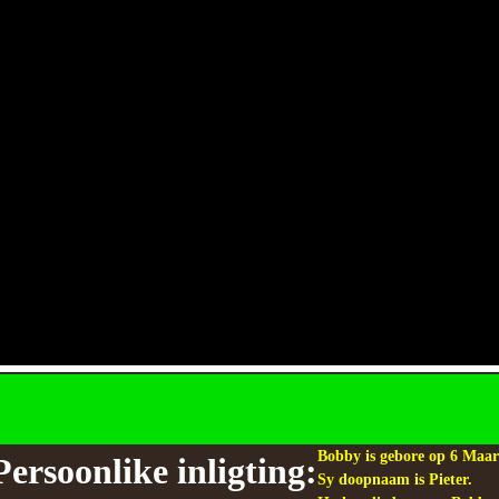
Bobby is gebore op 6 Maart
Persoonlike inligting:
Sy doopnaam is Pieter.