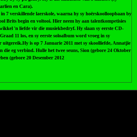
Karlien en Cara).
in 7 verskillende laerskole, waarna hy sy hoërskoolloopbaan by
ol Brits
begin en voltooi. Hier neem hy aan talentkompetisies
wikkel 'n liefde vir die musiekbedryf. Hy slaan sy eerste CD-
Graad 11 los, en sy eerste soloalbum word vroeg in sy
 uitgereik.
Hy is op 7 Januarie 2011 met sy skoolliefde, Annatjie
n die eg verbind. Hulle het twee seuns, Sion (gebore 24 Oktober
eben (gebore 20 Desember 2012