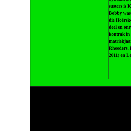
susters is 
Bobby was 
die
Hoërsko
deel en ont
kontrak in 
matriekjaar
Rheeders, i
2011) en L