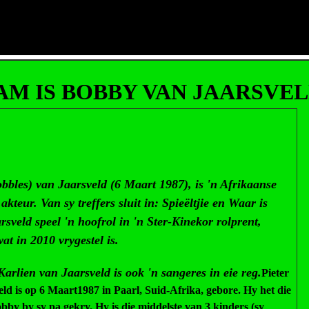
AM IS BOBBY VAN JAARSVE
bbles) van Jaarsveld (6 Maart 1987), is 'n Afrikaanse
akteur. Van sy treffers sluit in: Spieëltjie en Waar is
rsveld speel 'n hoofrol in 'n Ster-Kinekor rolprent,
wat in 2010 vrygestel is.
Karlien van Jaarsveld is ook 'n sangeres in eie reg.
Pieter
eld is op
6 Maart
1987
in
Paarl
,
Suid-Afrika
, gebore. Hy het die
by by sy pa gekry. Hy is die middelste van 3 kinders (sy