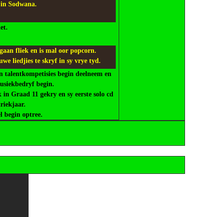
 in Sodwana.
et.
aan fliek en is mal oor popcorn.
we liedjies te skryf in sy vrye tyd.
n talentkompetisies begin deelneem en
musiekbedryf begin.
 in Graad 11 gekry en sy eerste solo cd
triekjaar.
l begin optree.