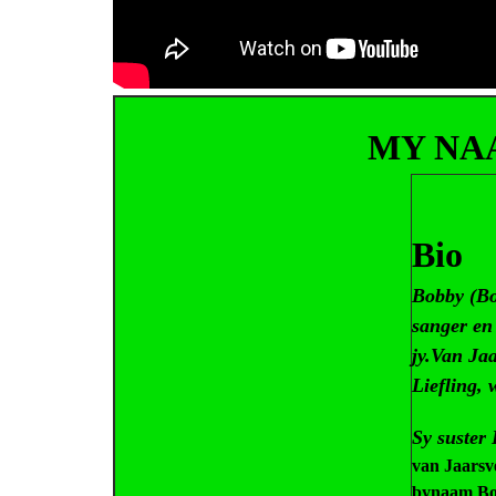
MY NA
Bio
Bobby (Bo
sanger en 
jy.
Van Jaa
Liefling, 
Sy suster 
van Jaarsv
bynaam Bob