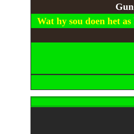
Guns
Wat
hy sou
doen het as 