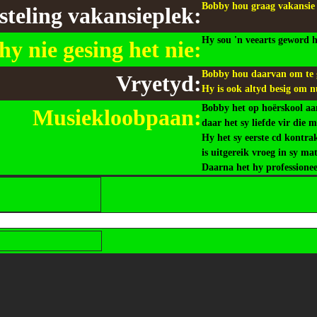
Bobby hou graag vakansie
teling vakansieplek:
Hy sou 'n veearts geword h
hy nie gesing het nie:
Bobby hou daarvan om te g
Vryetyd:
Hy is ook altyd besig om nu
Bobby het op hoërskool aa
Musiekloobpaan:
daar het sy liefde vir die 
Hy het sy eerste cd kontrak
is uitgereik vroeg in sy ma
Daarna het hy professionee