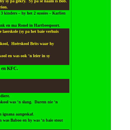
y sy pa gekry. Sy pa se naam is Bob.
rion.
3 kinders – hy het 2 sussies – Karlien
nk en ma Ronel in Hartbeespoort.
 laerskole (sy pa het baie verhuis
skool, Hoërskool Brits waar hy
ool en was ook ‘n leier in sy
ak en KFC.
 diere.
 skool was ‘n slang. Darem nie ‘n
n iguana aangeskaf.
m was Baboo en hy was ‘n baie stout