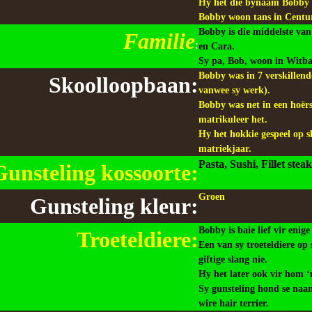
Hy het die bynaam Bobby b
Bobby woon tans in Centu
Bobby is die middelste van 
Familie
:
en Cara.
Sy pa, Bob, woon in Witba
Bobby was in 7 verskillende
Skoolloopbaan:
vanwee sy werk).
Bobby was net in een hoër
matrikuleer het.
Hy het hokkie gespeel op sk
matriekjaar.
Pasta, Sushi
,
Fillet ste
Gunsteling kossoorte:
Groen
Gunsteling kleur:
Bobby is baie lief vir enige
Troeteldiere:
Een van sy troeteldiere op
giftige slang nie.
Hy het later ook vir hom ‘
Sy gunsteling hond se naa
wire hair terrier.