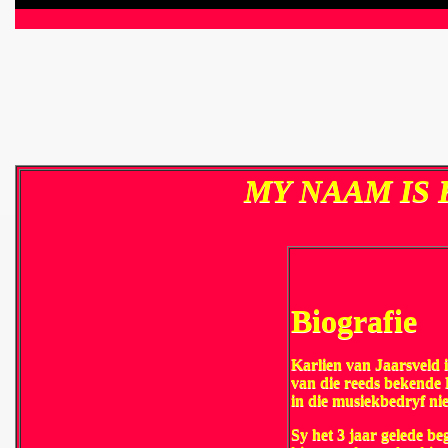
MY NAAM IS
Biografie
Karlien van Jaarsveld i
van die reeds bekende 
in die musiekbedryf nie
Sy het 3 jaar gelede b