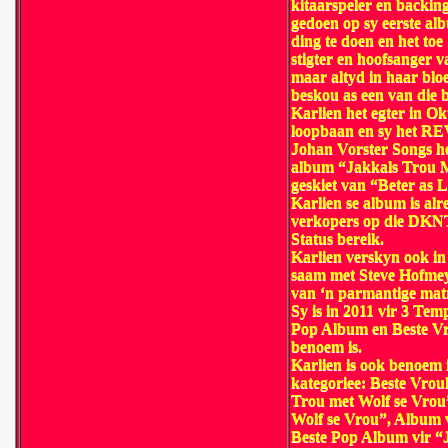
kitaarspeler en backin
gedoen op sy eerste alb
ding te doen en het t
stigter en hoofsanger
maar altyd in haar bl
beskou as een van die be
Karlien het egter in Ok
loopbaan en sy het R
Johan Vorster Songs he
album “Jakkals Trou Me
geskiet van “Beter as 
Karlien se album is alr
verkopers op die DKNT
Status bereik.
Karlien verskyn ook in
saam met Steve Hofmeyr
van ‘n parmantige mat
Sy is in 2011 vir 3 Te
Pop Album en Beste Vr
benoem is.
Karlien is ook benoem 
kategoriee: Beste Vrou
Trou met Wolf se Vrou”
Wolf se Vrou”, Album v
Beste Pop Album vir “