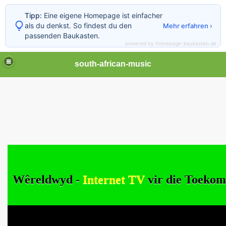
Tipp:
Eine eigene Homepage ist einfacher
als du denkst. So findest du den
Mehr erfahren ›
passenden Baukasten.
powered by homepage-baukasten.de
south-african-music
Wêreldwyd -
Internet TV
vir die Toeko