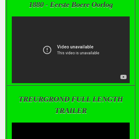
1880 - Eerste Boere Oorlog
TREURGROND FULL LENGTH
TRAILER