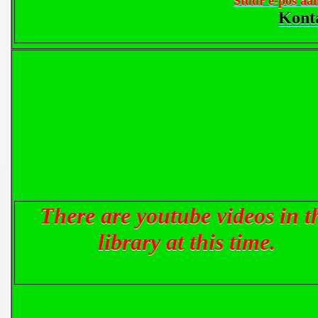
Stuur e-pos a
Kont
There are youtube videos in t
library at this time.